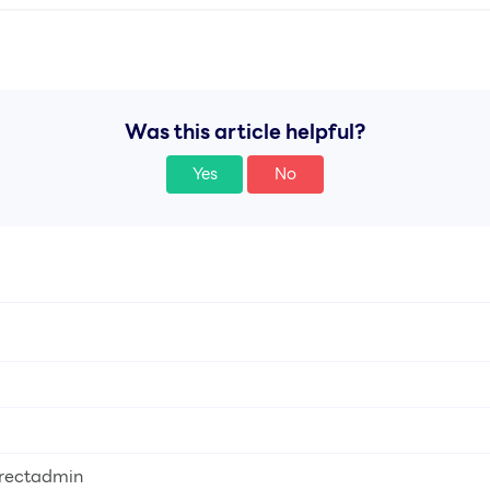
Was this article helpful?
Yes
No
irectadmin