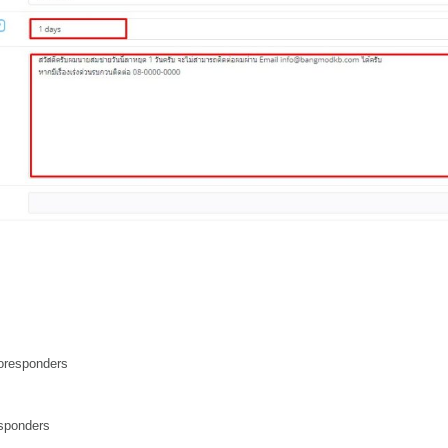
oresponders
sponders