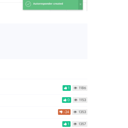
1
1186
0
1153
-24
1353
1
1357