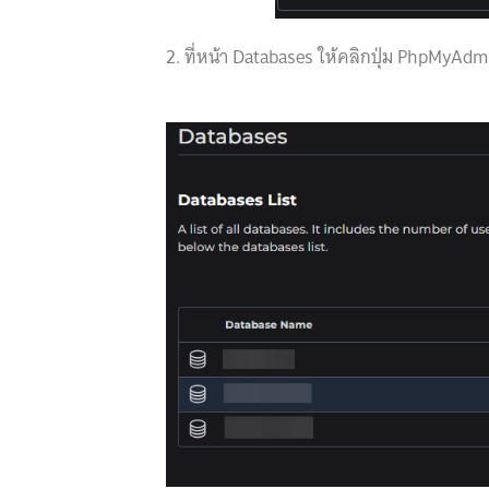
2. ที่หน้า Databases ให้คลิกปุ่ม PhpMyAdm