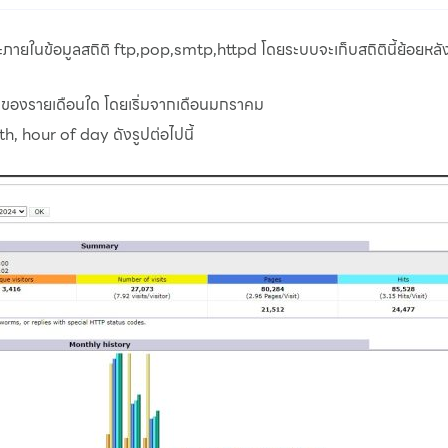
ยในข้อมูลสถิติ ftp,pop,smtp,httpd โดยระบบจะเก็บสถิตินี้ย้อยหลัง 
ติของรายเดือนใด โดยเริ่มจากเดือนมกราคม
 hour of day ดังรูปต่อไปนี้