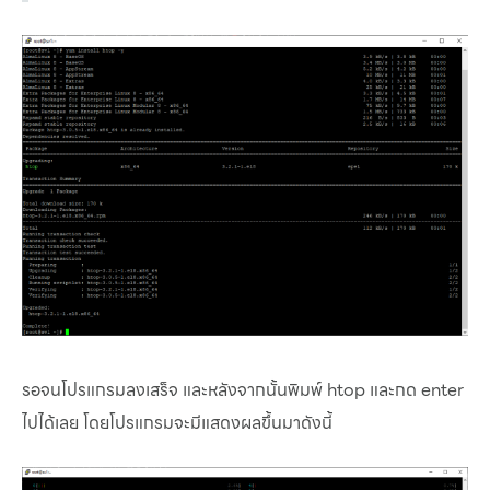
รอจนโปรแกรมลงเสร็จ และหลังจากนั้นพิมพ์ htop และกด enter
ไปได้เลย โดยโปรแกรมจะมีแสดงผลขึ้นมาดังนี้